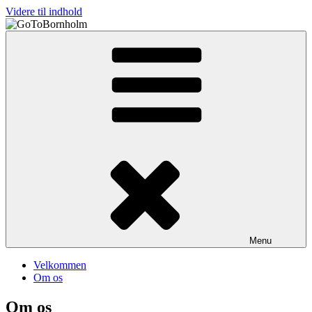
Videre til indhold
GoToBornholm
Verdens Bedste Ø!
Menu
Velkommen
Om os
Om os